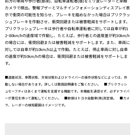
前方の車両や歩行者(昼夜)、自転車運転者(昼)をミリ波レーダーと単眼
カメラで検出。警報ブザーとマルチインフォメーションディスプレイ表
示で衝突の可能性を知らせ、ブレーキを踏めなかった場合はプリクラッ
シュブレーキを作動させ、衝突回避または被害軽減をサポートします。
プリクラッシュブレーキは歩行者や自転車運転者に対しては自車が約1
2~80km/hの速度域で作動し、たとえば、歩行者との速度差が約30km/h
の場合には、衝突回避または被害軽減をサポートします。また、車両に
対しては自車が約10km/h以上で作動。たとえば、停止車両に対し自車
の速度が約50km/hの場合は、衝突回避または被害軽減をサポートしま
す。
■道路状況、車両状態、天候状態およびドライバーの操作状態などによっては、作
動しない場合があります。詳しくは取扱説明書をご覧ください。 ■プリクラッシ
ュセーフティはあくまで運転を支援する機能です。本機能を過信せず、必ずドライバ
ーが責任を持って運転してください。 ■数値はトヨタ自動車(株)測定値。 ■カメ
ラ、レーダーの検知範囲はイメージです。