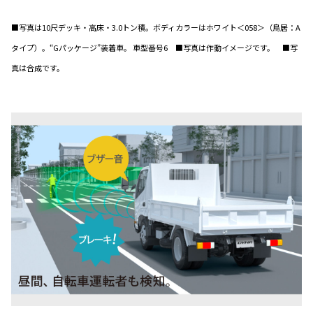
■写真は10尺デッキ・高床・3.0トン積。ボディカラーはホワイト＜058＞（鳥居：A
タイプ）。“Gパッケージ”装着車。 車型番号6 ■写真は作動イメージです。 ■写
真は合成です。