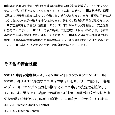
■前進誤発進抑制機能・低速衝突被害軽減機能は衝突被害軽減ブレーキが働くシス
テムですが、必ず止まることを約束するものではありません。 ■道路状況、車両
状態および天候状態等によっては作動しない場合があります。また、衝突の可能性が
なくてもシステムが作動する場合もあります。詳しくは取扱説明書をご覧ください。
■安全運転を行う責任は運転者にあります。常に周囲の状況を把握し、安全運転
に努めてください。 ■ソナーの検知範囲、作動速度には限界があります。必ず車
両周辺の安全を確認しながら運転してください。 ■運転者自身で前進誤発進抑制
機能・低速衝突被害軽減機能の衝突被害軽減ブレーキ制御を試すことはおやめくだ
さい。 ■写真のクリアランスソナーの検知範囲はイメージです。
その他の安全性能
VSC
[車両安定制御システム]＆TRC
[トラクションコントロール]
＊1
＊2
VSCは、滑りやすい路面などで車両の横滑りをセンサーが感知し、各輪
のブレーキとエンジン出力を制御することで車両の安定性を確保しま
す。TRCは、滑りやすい路面での発進・加速時に駆動輪の空転を抑え適
切な駆動力を確保して加速中の直進性、車両安定性をサポートします。
＊1. VSC：Vehicle Stability Control
＊2. TRC：Traction Control