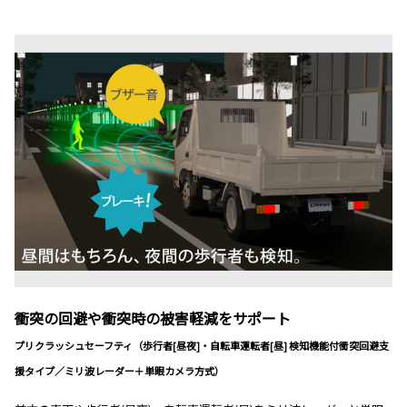
衝突の回避や衝突時の被害軽減をサポート
プリクラッシュセーフティ（歩行者[昼夜]・自転車運転者[昼] 検知機能付衝突回避支
援タイプ／ミリ波レーダー＋単眼カメラ方式）