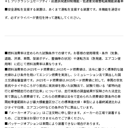
＊1. プリクラッシュセーフティ・前進誤発進抑制機能・低速衝突被害軽減機能装着車
■安全運転を支援する装置は、あくまで運転を支援する装置です。本機能を過信せ
ず、必ずドライバーが責任を持って運転してください。
■燃料消費率は定められた試験条件での値です。お客様の使用環境・条件（気象、
道路、渋滞、車両、架装ボディ、整備等の状況）や運転方法（急発進、エアコン使
用等）に応じて燃料消費率は異なります。
■燃料消費率のJH25モード燃費値とJH15モード燃費値は、法令に基づく標準的な諸
元値および条件を用いてエンジン燃費を実測し、シミュレーション法で算出した国
土交通省審査値です。JH25モード燃費値はJH15モード燃費値に対して、車両の空気
抵抗やタイヤのころがり抵抗に実測値を用いた試験法で、試験で用いる「都市内走
行と都市間走行の走行比率」については、走行実態の調査結果が反映された法定比
率で算出した燃費値です。これらの燃費値は法令で定められた燃費値計算条件の車
両総重量範囲および最大積載量区分ごとの標準諸元値・車型による最終減速比およ
びタイヤ仕様、エアコンOFFなどの条件の下に算出しています。
■「メーカーオプション」はご注文時に申し受けます。メーカーの工場で装着する
ため、ご注文後はお受けできませんのでご了承ください。
■パッケージオプションは車両により装着できない場合があります。