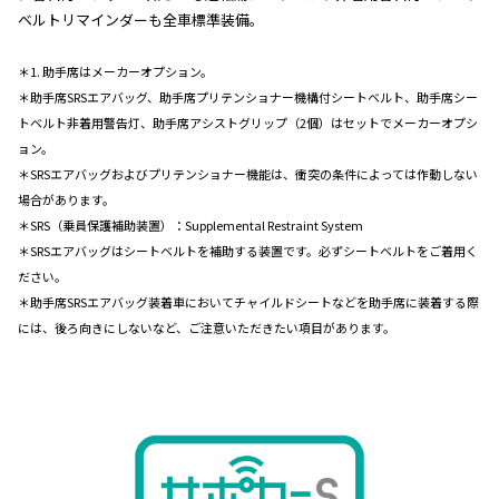
ベルトリマインダーも全車標準装備。
＊1. 助手席はメーカーオプション。
＊助手席SRSエアバッグ、助手席プリテンショナー機構付シートベルト、助手席シー
トベルト非着用警告灯、助手席アシストグリップ（2個）はセットでメーカーオプシ
ョン。
＊SRSエアバッグおよびプリテンショナー機能は、衝突の条件によっては作動しない
場合があります。
＊SRS（乗員保護補助装置）：Supplemental Restraint System
＊SRSエアバッグはシートベルトを補助する装置です。必ずシートベルトをご着用く
ださい。
＊助手席SRSエアバッグ装着車においてチャイルドシートなどを助手席に装着する際
には、後ろ向きにしないなど、ご注意いただきたい項目があります。