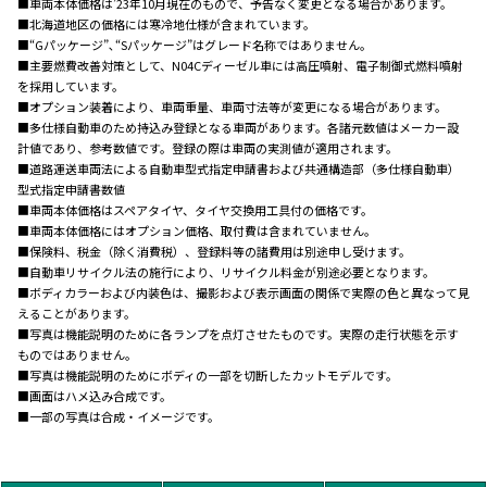
■車両本体価格は’23年10月現在のもので、予告なく変更となる場合があります。
■北海道地区の価格には寒冷地仕様が含まれています。
■“Gパッケージ”､“Sパッケージ”はグレード名称ではありません。
■主要燃費改善対策として、N04Cディーゼル車には高圧噴射、電子制御式燃料噴射
を採用しています。
■オプション装着により、車両重量、車両寸法等が変更になる場合があります。
■多仕様自動車のため持込み登録となる車両があります。各諸元数値はメーカー設
計値であり、参考数値です。登録の際は車両の実測値が適用されます。
■道路運送車両法による自動車型式指定申請書および共通構造部（多仕様自動車）
型式指定申請書数値
■車両本体価格はスペアタイヤ、タイヤ交換用工具付の価格です。
■車両本体価格にはオプション価格、取付費は含まれていません。
■保険料、税金（除く消費税）、登録料等の諸費用は別途申し受けます。
■自動車リサイクル法の施行により、リサイクル料金が別途必要となります。
■ボディカラーおよび内装色は、撮影および表示画面の関係で実際の色と異なって見
えることがあります。
■写真は機能説明のために各ランプを点灯させたものです。実際の走行状態を示す
ものではありません。
■写真は機能説明のためにボディの一部を切断したカットモデルです。
■画面はハメ込み合成です。
■一部の写真は合成・イメージです。