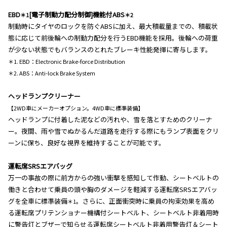
EBD
[電子制動力配分制御]機能付ABS
＊1
＊2
制動時にタイヤのロックを防ぐABSに加え、最大積載量までの、積載状
態に応じて前後輪への制動力配分を行うEBD機能を採用。後輪への荷重
が少ない状態でもバランスのとれたブレーキ性能発揮に寄与します。
＊1. EBD：Electronic Brake-force Distribution
＊2. ABS：Anti-lock Brake System
ヘッドランプクリーナー
【2WD車にメーカーオプション。4WD車に標準装備】
ヘッドランプに付着した泥などの汚れや、雪を落とすためのクリーナ
ー。夜間、雨や雪でぬかるんだ道路を走行する際にもランプ表面をクリ
ーンに保ち、良好な視界を維持することが可能です。
運転席SRSエアバッグ
万一の事故の際に前方からの強い衝撃を感知して作動、シートベルトの
働きと合わせて乗員の頭や胸のダメージを軽減する運転席SRSエアバッ
グを全車に標準装備
。さらに、正面衝突時に乗員の拘束効果を高め
＊1
る運転席プリテンショナー機構付シートベルト、シートベルト非着用時
に警告灯とブザーで知らせる運転席シートベルト非着用警告灯＆シート