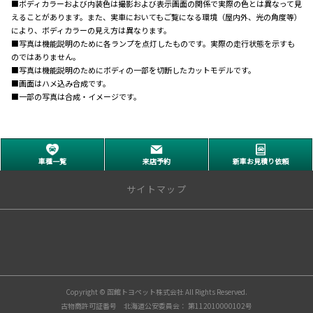
■ボディカラーおよび内装色は撮影および表示画面の関係で実際の色とは異なって見
えることがあります。また、実車においてもご覧になる環境（屋内外、光の角度等）
により、ボディカラーの見え方は異なります。
■写真は機能説明のために各ランプを点灯したものです。実際の走行状態を示すも
のではありません。
■写真は機能説明のためにボディの一部を切断したカットモデルです。
■画面はハメ込み合成です。
■一部の写真は合成・イメージです。
車種一覧
来店予約
新車お見積り依頼
サイトマップ
店舗情報
石川店(函館市石川町) | 函館トヨペット
八雲店(二海郡八雲町) | 函館トヨペット
木古内店 | 函館トヨペット
Copyright © 函館トヨペット株式会社 All Rights Reserved.
森店(茅部郡森町) | 函館トヨペット
古物商許可証番号 北海道公安委員会： 第112010000102号