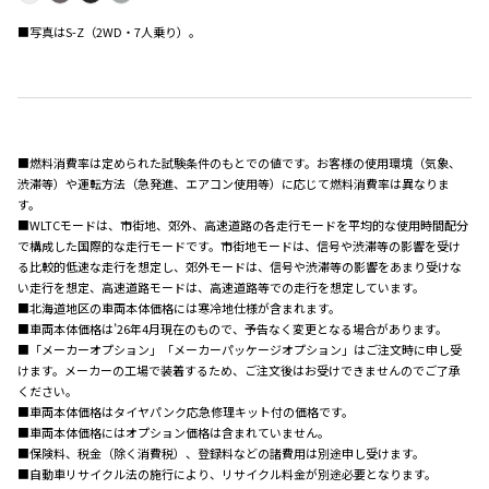
■写真はS-Z（2WD・7人乗り）。
■燃料消費率は定められた試験条件のもとでの値です。お客様の使用環境（気象、
渋滞等）や運転方法（急発進、エアコン使用等）に応じて燃料消費率は異なりま
す。
■WLTCモードは、市街地、郊外、高速道路の各走行モードを平均的な使用時間配分
で構成した国際的な走行モードです。市街地モードは、信号や渋滞等の影響を受け
る比較的低速な走行を想定し、郊外モードは、信号や渋滞等の影響をあまり受けな
い走行を想定、高速道路モードは、高速道路等での走行を想定しています。
■北海道地区の車両本体価格には寒冷地仕様が含まれます。
■車両本体価格は’26年4月現在のもので、予告なく変更となる場合があります。
■「メーカーオプション」「メーカーパッケージオプション」はご注文時に申し受
けます。メーカーの工場で装着するため、ご注文後はお受けできませんのでご了承
ください。
■車両本体価格はタイヤパンク応急修理キット付の価格です。
■車両本体価格にはオプション価格は含まれていません。
■保険料、税金（除く消費税）、登録料などの諸費用は別途申し受けます。
■自動車リサイクル法の施行により、リサイクル料金が別途必要となります。