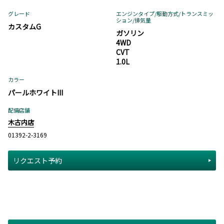
グレード
エンジンタイプ
/駆動方式/
トランスミッ
ション
/排気量
カスタムG
ガソリン
4WD
CVT
1.0L
カラー
パールホワイトIII
配備店舗
木古内店
01392-2-3169
リクエスト予約