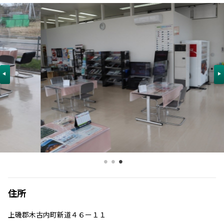
住所
上磯郡木古内町新道４６ー１１