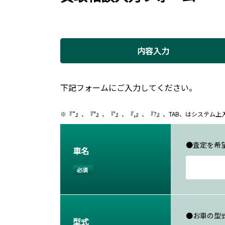
内容入力
下記フォームにご入力してください。
※『”』、『"』、『'』、『,』、『?』、TAB、はシステ
●査定を希
車名
必須
●お車の型
型式