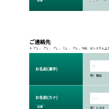
必須
ご連絡先
※『”』、『"』、『'』、『,』、『?』、TAB、はシステ
お名前(漢字)
例）豊田
お名前(カナ)
必須
例）トヨタ