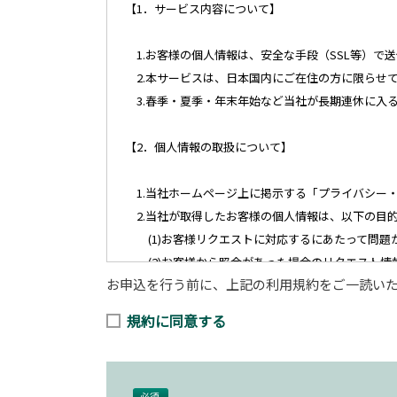
【1．サービス内容について】
1.お客様の個人情報は、安全な手段（SSL等）で
2.本サービスは、日本国内にご在住の方に限らせ
3.春季・夏季・年末年始など当社が長期連休に入
【2．個人情報の取扱について】
1.当社ホームページ上に掲示する「プライバシー
2.当社が取得したお客様の個人情報は、以下の目
(1)お客様リクエストに対応するにあたって問題
(2)お客様から照会があった場合のリクエスト情
お申込を行う前に、上記の利用規約をご一読い
(3)お客様に不利益を与えないために行う、お客
(4)当社で取り扱っている商品・サービスなどに
規約に同意する
(5)商品の企画・開発あるいはお客様満足向上策
【3．推奨環境について】
必須