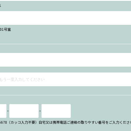
１
101号室
-
-
34-5678（カッコ入力不要）自宅又は携帯電話ご連絡の取りやすい番号をご入力くださ