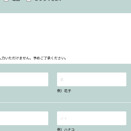
ム上入力いただけません。予めご了承ください。
例）花子
例）ハナコ