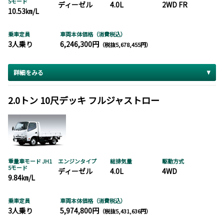
5モード
ディーゼル
4.0L
2WD FR
10.53㎞/L
乗車定員
車両本体価格（消費税込）
3人乗り
6,246,300円
（税抜5,678,455円）
詳細をみる
2.0トン 10尺デッキ フルジャストロー
重量車モード JH1
エンジンタイプ
総排気量
駆動方式
5モード
ディーゼル
4.0L
4WD
9.84㎞/L
乗車定員
車両本体価格（消費税込）
3人乗り
5,974,800円
（税抜5,431,636円）