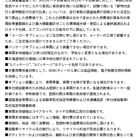
抵抗やタイヤのころがり抵抗に実測値を用いた試験法で、試験で用いる「都市内走
行と都市間走行の走行比率」については、走行実態の調査結果が反映された法定比
率で算出した燃費値です。これらの燃費値は法令で定められた燃費値計算条件の車
両総重量範囲および最大積載量区分ごとの標準諸元値・車型による最終減速比およ
びタイヤ仕様、エアコンOFFなどの条件の下に算出しています。
■「メーカーオプション」はご注文時に申し受けます。メーカーの工場で装着する
ため、ご注文後はお受けできませんのでご了承ください。
■パッケージオプションは車両により装着できない場合があります。
■車両本体価格は’23年10月現在のもので、予告なく変更となる場合があります。
■北海道地区の価格には寒冷地仕様が含まれています。
■“Gパッケージ”､“Sパッケージ”はグレード名称ではありません。
■主要燃費改善対策として、N04Cディーゼル車には高圧噴射、電子制御式燃料噴射
を採用しています。
■オプション装着により、車両重量、車両寸法等が変更になる場合があります。
■多仕様自動車のため持込み登録となる車両があります。各諸元数値はメーカー設
計値であり、参考数値です。登録の際は車両の実測値が適用されます。
■道路運送車両法による自動車型式指定申請書および共通構造部（多仕様自動車）
型式指定申請書数値
■車両本体価格はスペアタイヤ、タイヤ交換用工具付の価格です。
■車両本体価格にはオプション価格、取付費は含まれていません。
■保険料、税金（除く消費税）、登録料等の諸費用は別途申し受けます。
■自動車リサイクル法の施行により、リサイクル料金が別途必要となります。
■ボディカラーおよび内装色は、撮影および表示画面の関係で実際の色と異なって見