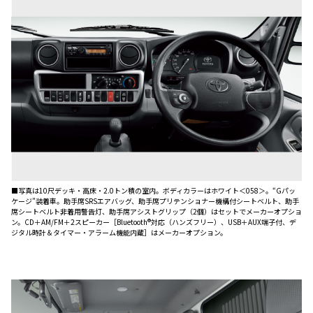
■写真は10尺デッキ・高床・2.0トン積の室内。ボディカラーはホワイト＜058＞。“Gパッ
ケージ”装着車。助手席SRSエアバッグ、助手席プリテンショナー機構付シートベルト、助手
席シートベルト非着用警告灯、助手席アシストグリップ（2個）はセットでメーカーオプショ
ン。CD＋AM/FM＋2スピーカー［Bluetooth®️対応（ハンズフリー）、USB＋AUX端子付、デ
ジタル時計＆タイマー・アラーム機能内蔵］はメーカーオプション。