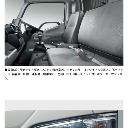
■写真は10尺デッキ・高床・2.0トン積の室内。ボディカラーはホワイト＜058＞。“Sパッケ
ージ”装着車。灰皿（運転席・助手席）、室内LED灯（手元スイッチ付）はメーカーオプショ
ン。