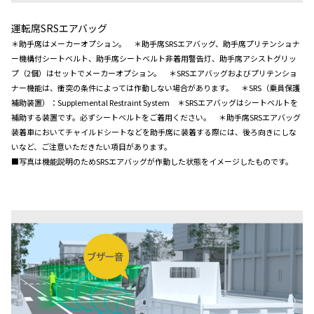
運転席SRSエアバッグ
＊助手席はメーカーオプション。 ＊助手席SRSエアバッグ、助手席プリテンショナ
ー機構付シートベルト、助手席シートベルト非着用警告灯、助手席アシストグリッ
プ（2個）はセットでメーカーオプション。 ＊SRSエアバッグおよびプリテンショ
ナー機能は、衝突の条件によっては作動しない場合があります。 ＊SRS（乗員保護
補助装置）：Supplemental Restraint System ＊SRSエアバッグはシートベルトを
補助する装置です。必ずシートベルトをご着用ください。 ＊助手席SRSエアバッグ
装着車においてチャイルドシートなどを助手席に装着する際には、後ろ向きにしな
いなど、ご注意いただきたい項目があります。
■写真は機能説明のためSRSエアバッグが作動した状態をイメージしたものです。