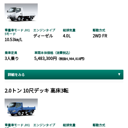
重量車モード JH1
エンジンタイプ
総排気量
駆動方式
5モード
ディーゼル
4.0L
2WD FR
10.53㎞/L
乗車定員
車両本体価格（消費税込）
3人乗り
5,483,300円
（税抜4,984,818円）
詳細をみる
2.0トン 10尺デッキ 高床3転
重量車モード JH1
エンジンタイプ
総排気量
駆動方式