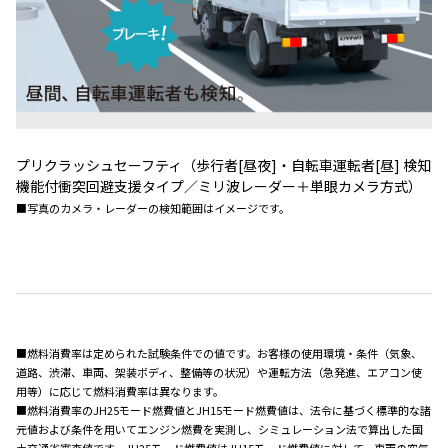
プリクラッシュセーフティ（歩行者[昼夜]・自転車運転者[昼] 検知
機能付衝突回避支援タイプ／ミリ波レーダー＋単眼カメラ方式）
■写真のカメラ・レーダーの検知範囲はイメージです。
■燃料消費率は定められた試験条件での値です。お客様の使用環境・条件（気象、
道路、渋滞、車両、架装ボディ、整備等の状況）や運転方法（急発進、エアコン使
用等）に応じて燃料消費率は異なります。
■燃料消費率のJH25モード燃費値とJH15モード燃費値は、法令に基づく標準的な諸
元値および条件を用いてエンジン燃費を実測し、シミュレーション法で算出した国
土交通省審査値です。JH25モード燃費値はJH15モード燃費値に対して、車両の空気