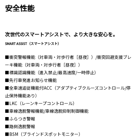
安全性能
次世代のスマートアシストで、より大きな安心を。
SMART ASSIST（スマートアシスト）
■衝突警報機能（対車両・対歩行者［昼夜］）/衝突回避支援ブレ
ーキ機能（対車両・対歩行者［昼夜］）
■標識認識機能（進入禁止/最高速度/一時停止）
■先行車発進お知らせ機能
■全車速追従機能付ACC（アダプティブクルーズコントロール/停
止保持機能あり）
■LKC（レーンキープコントロール）
■車線逸脱警報機能/車線逸脱抑制制御機能
■ふらつき警報
■路側逸脱警報
■BSM（ブラインドスポットモニター）