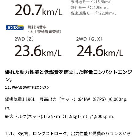
優れた動力性能と低燃費を両立した軽量コンパクトエンジ
ン。
1.2L WA-VE DVVT＊1エンジン
総排気量1.196L 最高出力（ネット）:64kW（87PS）/6,000r.p.
m.
最大トルク(ネット):113N･m（11.5kgf･m）/4,500r.p.m.
1.2L、3気筒、ロングストローク。出力性能と燃費のバランスから