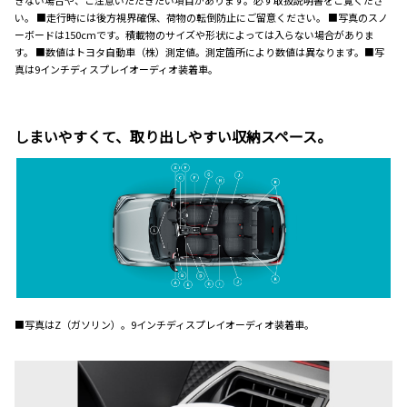
い。 ■走行時には後方視界確保、荷物の転倒防止にご留意ください。 ■写真のスノ
ーボードは150cmです。積載物のサイズや形状によっては入らない場合がありま
す。 ■数値はトヨタ自動車（株）測定値。測定箇所により数値は異なります。■写
真は9インチディスプレイオーディオ装着車。
しまいやすくて、取り出しやすい収納スペース。
■写真はZ（ガソリン）。9インチディスプレイオーディオ装着車。