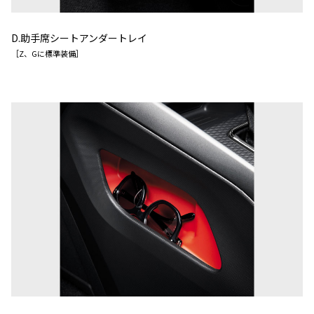
D.助手席シートアンダートレイ
［Z、Gに標準装備］