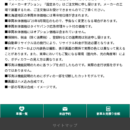
■「メーカーオプション」「設定あり」はご注文時に申し受けます。メーカーの工
場で装着するため、ご注文後はお受けできませんのでご了承ください。
■北海道地区の車両本体価格には寒冷地仕様が含まれます。
■車両本体価格は'23年8月現在のもので、予告なく変更となる場合があります。
■車両本体価格はタイヤパンク応急修理キット付の価格です。
■車両本体価格にはオプション価格は含まれていません。
■保険料、税金（除く消費税）、登録料などの諸費用は別途申し受けます。
■自動車リサイクル法の施行により、リサイクル料金が別途必要となります。
■ボディカラーおよび内装色は撮影、表示画面の関係で実際の色とは異なって見える
ことがあります。また、実車においてもご覧になる環境（屋内外、光の角度等）によ
り、ボディカラーの見え方は異なります。
■写真は機能説明のために各ランプを点灯したものです。実際の走行状態を示すも
のではありません。
■写真は機能説明のためにボディの一部を切断したカットモデルです。
■画面はハメ込み合成です。
■一部の写真は合成・イメージです。
車種一覧
来店予約
新車お見積り依頼
サイトマップ