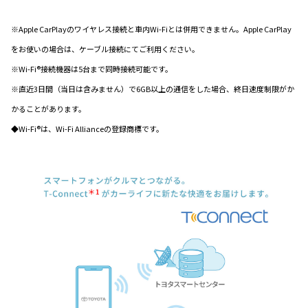
※Apple CarPlayのワイヤレス接続と車内Wi-Fiとは併用できません。Apple CarPlay
をお使いの場合は、ケーブル接続にてご利用ください。
※Wi-Fi®接続機器は5台まで同時接続可能です。
※直近3日間（当日は含みません）で6GB以上の通信をした場合、終日速度制限がか
かることがあります。
◆Wi-Fi®は、Wi-Fi Allianceの登録商標です。