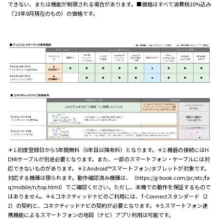
できない、または機能が制限される場合があります。■価格はすべて消費税10%込み
（'23年8月現在のもの）の価格です。
＊1.初度登録日から5年間無料（6年目以降有料）となります。＊2.機器の接続にはH
DMIケーブルが別途必要となります。また、一部のスマートフォン・ケーブルには対
応できないものがあります。＊3.Android™スマートフォン/タブレットが対象です。
対応する機種は限られます。動作確認済み機種は、（https://g-book.com/pc/etc/fa
q/mobile/n/top.html）でご確認ください。ただし、本機での動作を保証するもので
はありません。＊4.コネクティッドナビのご利用には、T-Connectスタンダード（2
2）の契約と、コネクティッドナビの契約が必要となります。＊5.スマートフォン連
携機能によるスマートフォンの地図（ナビ）アプリ利用は可能です。