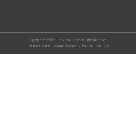
店舗情報
石川店(函館市石川町) | 函館トヨペット
八雲店(二海郡八雲町) | 函館トヨペット
木古内店 | 函館トヨペット
Copyright © 函館トヨペット株式会社 All Rights Reserved.
森店(茅部郡森町) | 函館トヨペット
古物商許可証番号 北海道公安委員会： 第112010000102号
湯川店(函館市広野町) | 函館トヨペット
上磯店(北斗市) | 函館トヨペット
五稜郭店(函館市梁川町) | 函館トヨペット
江差店(桧山郡江差町) | 函館トヨペット
ビーマックス石川店(函館市石川町) | 函館トヨペット
萩野テクニカルセンター(北斗市)
取り扱い車種
アクア
カローラ スポーツ
ヤリス
ルーミー
アルファード
ヴェルファイア