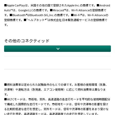
■Apple CarPlayは、米国その他の国で登録されたApple Inc.の商標です。■Android
Auto™は、Google LLCの商標です。■Miracast®は、Wi-Fi Allianceの登録商標で
す。■Bluetooth®はBluetooth SIG,Inc.の商標です。■Wi-Fi®は、Wi-Fi Allianceの
登録商標です。■“ヘルプネット®”は株式会社 日本緊急通報サービスの登録商標で
す。
その他のコネクティッド
■燃料消費率は定められた試験条件のもとでの値です。お客様の使用環境（気象、
渋滞等）や運転方法（急発進、エアコン使用等）に応じて燃料消費率は異なりま
す。
■WLTCモードは、市街地、郊外、高速道路の各走行モードを平均的な使用時間配分
で構成した国際的な走行モードです。市街地モードは、信号や渋滞等の影響を受け
る比較的低速な走行を想定し、郊外モードは、信号や渋滞等の影響をあまり受けな
い走行を想定、高速道路モードは、高速道路等での走行を想定しています。