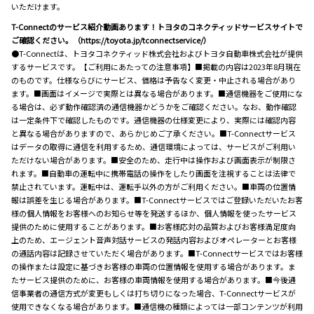
いただけます。
T-Connectのサービス紹介動画あります！トヨタのコネクティッドサービスサイトで
ご確認ください。（https://toyota.jp/tconnectservice/）
●T-Connectは、トヨタコネクティッド株式会社およびトヨタ自動車株式会社が提供
するサービスです。【ご利用にあたっての注意事項】■掲載の内容は2023年8月現在
のものです。仕様ならびにサービス、価格は予告なく変更・中止される場合があり
ます。■画面はイメージで実際とは異なる場合があります。■通信機器をご使用にな
る場合は、必ず動作確認済の通信機器かどうかをご確認ください。なお、動作確認
は一定条件下で確認したものです。通信機器の仕様変更により、実際には確認内容
と異なる場合がありますので、あらかじめご了承ください。■T-Connectサービス
はデータの取得に通信を利用するため、通信環境によっては、サービスがご利用い
ただけない場合があります。■安全のため、走行中は操作および画面表示が制限さ
れます。■自動車の運転中に携帯電話の操作をしたり画面を注視することは法律で
禁止されています。運転中は、運転手以外の方がご利用ください。■車両の位置情
報は誤差を生じる場合があります。■T-Connectサービスではご登録いただいたお客
様の個人情報をお客様へのお知らせ等を発送するほか、個人情報を使ったサービス
提供のために使用することがあります。■お客様応対の品質およびお客様満足度向
上のため、エージェント音声対話サービスの発話内容およびオペレーターとお客様
の通話内容は記録させていただく場合があります。■T-Connectサービスではお客様
の操作または設定に基づきお客様の車両の位置情報を使用する場合があります。ま
たサービス提供のために、お客様の車両情報を使用する場合があります。■今後通
信事業者の通信方式が変更もしくは打ち切りになった場合、T-Connectサービスが
使用できなくなる場合があります。■通信機の種類によっては一部コンテンツが利用